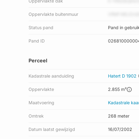
Oppervlakte dak
K YR928UjHi
Oppervlakte buitenmuur
VRMf MEJZxQ
Status pand
Pand in gebrui
Pand ID
02681000000
Perceel
Kadastrale aanduiding
Hatert D 1902
Oppervlakte
2.855 m²
Maatvoering
Kadastrale kaa
Omtrek
268 meter
Datum laatst gewijzigd
16/07/2002