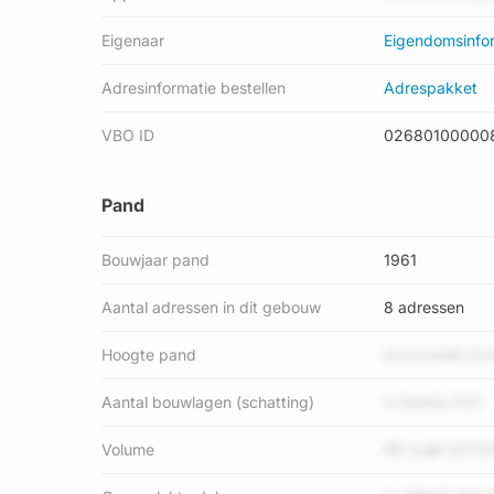
Eigenaar
Eigendomsinfo
Adresinformatie bestellen
Adrespakket
VBO ID
02680100000
Pand
Bouwjaar pand
1961
Aantal adressen in dit gebouw
8 adressen
Hoogte pand
kXySJzbKv7oJ
Aantal bouwlagen (schatting)
O RzbQs FkX
Volume
iff5 bojB G372