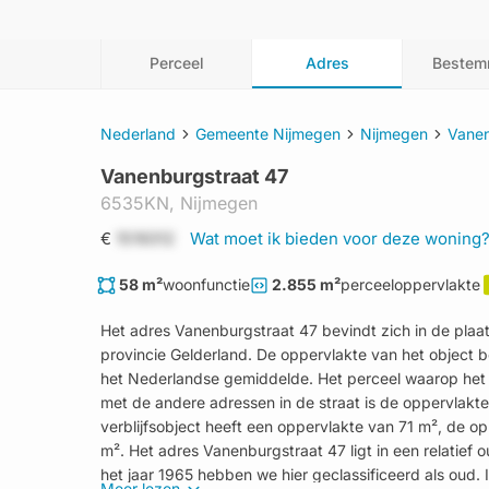
Perceel
Adres
Bestem
Nederland
Gemeente Nijmegen
Nijmegen
Vanen
Vanenburgstraat 47
6535KN,
Nijmegen
€
1519312
Wat moet ik bieden voor deze woning
58 m²
woonfunctie
2.855 m²
perceeloppervlakte
Het adres Vanenburgstraat 47 bevindt zich in de pla
provincie Gelderland. De oppervlakte van het object b
het Nederlandse gemiddelde. Het perceel waarop het ad
met de andere adressen in de straat is de oppervlakte 
verblijfsobject heeft een oppervlakte van 71 m², de o
m². Het adres Vanenburgstraat 47 ligt in een relatief 
het jaar 1965 hebben we hier geclassificeerd als oud. 
Meer lezen