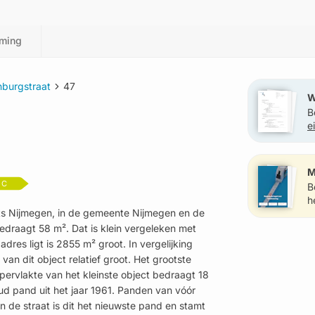
ming
burgstraat
47
W
B
e
?
M
C
B
h
ats Nijmegen, in de gemeente Nijmegen en de
edraagt 58 m². Dat is klein vergeleken met
res ligt is 2855 m² groot. In vergelijking
van dit object relatief groot. Het grootste
ppervlakte van het kleinste object bedraagt 18
oud pand uit het jaar 1961. Panden van vóór
In de straat is dit het nieuwste pand en stamt