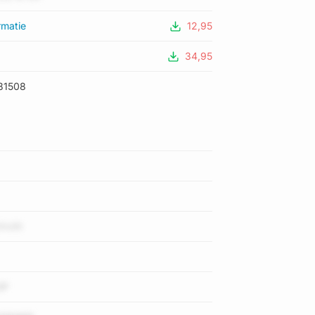
rmatie
12,95
34,95
81508
VxXt
GP