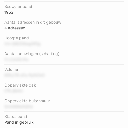
Bouwjaar pand
1953
Aantal adressen in dit gebouw
4 adressen
Hoogte pand
Vm Ql8ZD6agGfSg
Aantal bouwlagen (schatting)
1i LCw3ILHiu
Volume
iKRry7B oOu RyNZeO
Oppervlakte dak
t7N j8kKn
Oppervlakte buitenmuur
SmnNMaGQDe
Status pand
Pand in gebruik