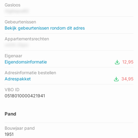
gemiddelde energielabel is er D. Het adres Akkerwindestraat 4-
Gasloos
D heeft als status: 'verblijfsobject in gebruik'. Het pand waarin
XlgKwpwRZ
dit adres ligt heeft als status: 'pand in gebruik'.
Gebeurtenissen
Bekijk gebeurtenissen rondom dit adres
Appartementsrechten
vnO0 2SpU
Eigenaar
Eigendomsinformatie
12,95
Adresinformatie bestellen
Adrespakket
34,95
VBO ID
0518010000421941
Pand
Bouwjaar pand
1951