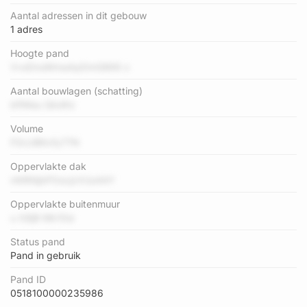
Aantal adressen in dit gebouw
1 adres
Hoogte pand
VvsDnoMmaApDmG866 z
Aantal bouwlagen (schatting)
bflWau QkdKz
Volume
F0cUBKxfy77N
Oppervlakte dak
nNRNjbPOocjcVUo44Y
Oppervlakte buitenmuur
u X8jB Mk10si
Status pand
Pand in gebruik
Pand ID
0518100000235986