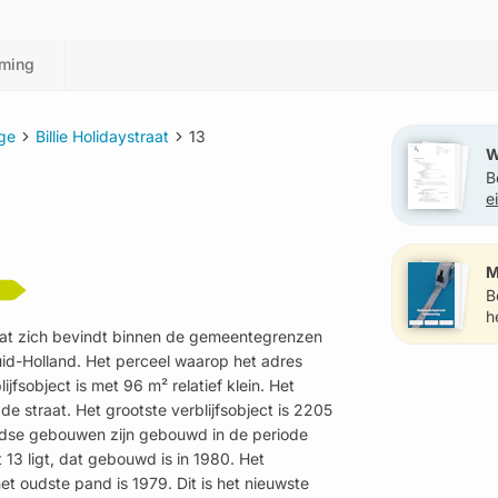
ming
ge
Billie Holidaystraat
13
W
B
e
?
M
B
h
, dat zich bevindt binnen de gemeentegrenzen
id-Holland. Het perceel waarop het adres
jfsobject is met 96 m² relatief klein. Het
de straat. Het grootste verblijfsobject is 2205
andse gebouwen zijn gebouwd in de periode
 13 ligt, dat gebouwd is in 1980. Het
et oudste pand is 1979. Dit is het nieuwste