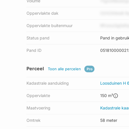
Volume
1Tg2zKBzaiZg
Oppervlakte dak
O2XZAIbio8 9
Oppervlakte buitenmuur
RPJonzGg5sP
Status pand
Pand in gebrui
Pand ID
051810000021
Perceel
Toon alle percelen
Pro
Kadastrale aanduiding
Loosduinen H 
Oppervlakte
150 m²
Maatvoering
Kadastrale kaa
Omtrek
58 meter