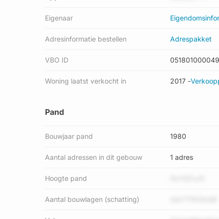
Eigenaar
Eigendomsinfo
Adresinformatie bestellen
Adrespakket
VBO ID
05180100004
Woning laatst verkocht in
2017 -
Verkoopp
Pand
Bouwjaar pand
1980
Aantal adressen in dit gebouw
1 adres
Hoogte pand
9zV5jTuJ0
Aantal bouwlagen (schatting)
GaVT74h3kQB