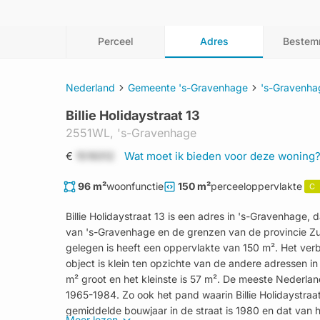
Perceel
Adres
Bestem
Nederland
Gemeente 's-Gravenhage
's-Gravenha
Billie Holidaystraat 13
2551WL,
's-Gravenhage
€
1519312
Wat moet ik bieden voor deze woning
96 m²
woonfunctie
150 m²
perceeloppervlakte
C
Billie Holidaystraat 13 is een adres in 's-Gravenhage
van 's-Gravenhage en de grenzen van de provincie Zu
gelegen is heeft een oppervlakte van 150 m². Het verbli
object is klein ten opzichte van de andere adressen in 
m² groot en het kleinste is 57 m². De meeste Nederl
1965-1984. Zo ook het pand waarin Billie Holidaystraat
gemiddelde bouwjaar in de straat is 1980 en dat van h
Meer lezen