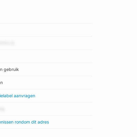
eregistreerd voor dit adres: 'woonfunctie'.
017. Meer informatie over deze transactie?
 en andere informatie te zien.
dVPm Q
e afkorting 'LDN03' staat voor kadastrale
t is kleiner dan de gemiddelde
igt. De grootste perceeloppervlakte in de
in gebruik
kte bedraagt 0 m². Dit is het enige adres dat
perceel zijn digitaal in de Basisregistratie
en
ielabel aanvragen
ssen'. Bij de laatste meting is voor het adres
Sg
bel in de straat is A++; het laagste is G. Het
straat 13 heeft als status: 'verblijfsobject in
enissen rondom dit adres
s: 'pand in gebruik'.