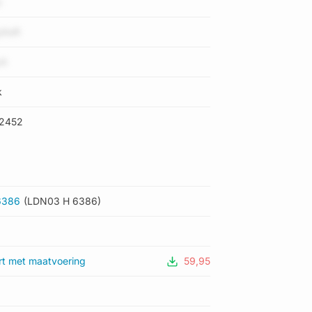
z
yAeR
pA
k
2452
6386
(LDN03 H 6386)
rt met maatvoering
59,95