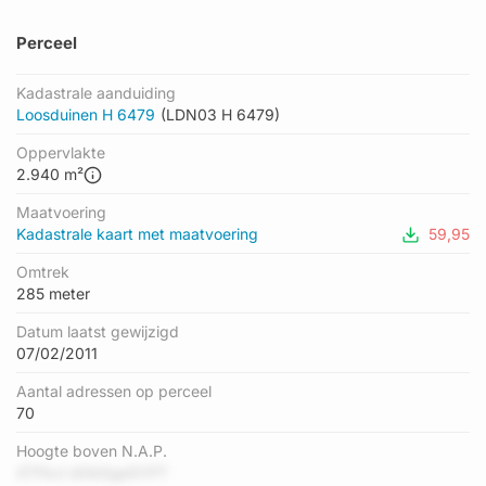
Perceel
Kadastrale aanduiding
Loosduinen H 6479
(LDN03 H 6479)
Oppervlakte
2.940 m²
Maatvoering
Kadastrale kaart met maatvoering
59,95
Omtrek
285 meter
Datum laatst gewijzigd
07/02/2011
Aantal adressen op perceel
70
Hoogte boven N.A.P.
4TFkvi dOkDge5YPT