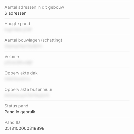
Aantal adressen in dit gebouw
6 adressen
Hoogte pand
tngF4Ms jC9F
Aantal bouwlagen (schatting)
2lqmq2AyCSy9jVn
Volume
p5UsU9hvsBjf
Oppervlakte dak
XMO5onDVu
Oppervlakte buitenmuur
HrOrmcsyX7eYNqQV5
Status pand
Pand in gebruik
Pand ID
0518100000318898