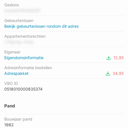
geregistreerd. Het hoogste energielabel in de straat is A; het
Gasloos
laagste is D. Het gemiddelde energielabel is er C. Het adres
bwawfyF9hS6ld3D
Hector Berliozstraat 164 heeft als status: 'verblijfsobject in
Gebeurtenissen
gebruik'. Het pand waarin dit adres ligt heeft als status: 'pand
Bekijk gebeurtenissen rondom dit adres
in gebruik'.
Appartementsrechten
LT9gYqp vKsrp
Eigenaar
Eigendomsinformatie
12,95
Adresinformatie bestellen
Adrespakket
34,95
VBO ID
0518010000835374
Pand
Bouwjaar pand
1982