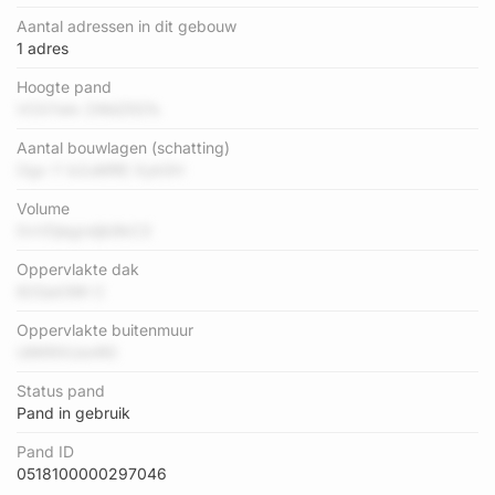
Aantal adressen in dit gebouw
1 adres
Hoogte pand
VCh7wlv 2WdZlG7s
Aantal bouwlagen (schatting)
Ogv Y b2uMRE Xyk0H
Volume
0vVDjegndjb9kC3
Oppervlakte dak
82QaO8K C
Oppervlakte buitenmuur
UMtRXUonR0
Status pand
Pand in gebruik
Pand ID
0518100000297046