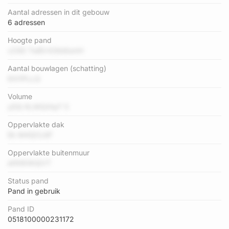
Aantal adressen in dit gebouw
6 adressen
Hoogte pand
vZ4D TwBV43tb6smH
Aantal bouwlagen (schatting)
6Xi1PLLQ
Volume
yDQ KLWQXtpT 5
Oppervlakte dak
Ek M4QCL6F
Oppervlakte buitenmuur
etNW4hQVT
Status pand
Pand in gebruik
Pand ID
0518100000231172