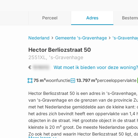
Perceel
Adres
Bestem
Nederland
Gemeente 's-Gravenhage
's-Gravenha
Hector Berliozstraat 50
2551XL,
's-Gravenhage
€
1519312
Wat moet ik bieden voor deze woning
75 m²
woonfunctie
13.797 m²
perceeloppervlakte
Hector Berliozstraat 50 is een adres in 's-Gravenhag
van 's-Gravenhage en de grenzen van de provincie Zuid
met het Nederlandse gemiddelde aan de kleine kant: 
het adres zich bevindt heeft een oppervlakte van 1,4 
objecten in de straat. Het grootste object in de straa
kleinste is 20 m² groot. De meeste Nederlandse gebo
Zo ook het pand waarin Hector Berliozstraat 50 ligt, d
Meer lezen