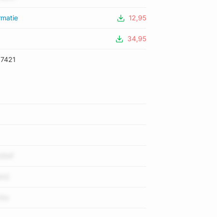
rmatie
12,95
34,95
7421
JGnF
dn2
rOo