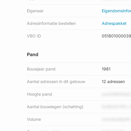
Eigenaar
Eigendomsinfo
Adresinformatie bestellen
Adrespakket
VBO ID
051801000039
Pand
Bouwjaar pand
1981
Aantal adressen in dit gebouw
12 adressen
Hoogte pand
pwaX4BAWpE
Aantal bouwlagen (schatting)
DUMvKtTKPL 
Volume
nwmdbsMjwiF