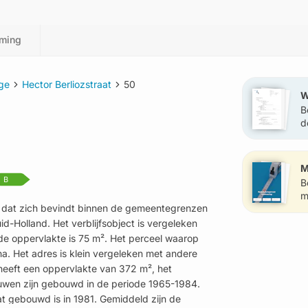
ming
ge
Hector Berliozstraat
50
W
B
d
?
M
B
B
m
e, dat zich bevindt binnen de gemeentegrenzen
-Holland. Het verblijfsobject is vergeleken
de oppervlakte is 75 m². Het perceel waarop
ha. Het adres is klein vergeleken met andere
t heeft een oppervlakte van 372 m², het
uwen zijn gebouwd in de periode 1965-1984.
at gebouwd is in 1981. Gemiddeld zijn de