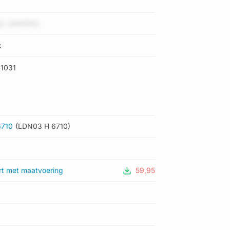
dL UAWENS
k
1031
6710
(LDN03 H 6710)
rt met maatvoering
59,95