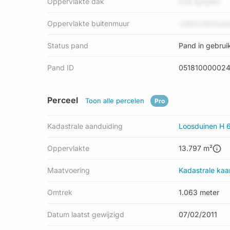
Oppervlakte dak
XoEJgoqWo
Oppervlakte buitenmuur
JxMVLWZzuo
Status pand
Pand in gebrui
Pand ID
051810000024
Perceel
Toon alle percelen
Pro
Kadastrale aanduiding
Loosduinen H 
Oppervlakte
13.797 m²
Maatvoering
Kadastrale kaa
Omtrek
1.063 meter
Datum laatst gewijzigd
07/02/2011