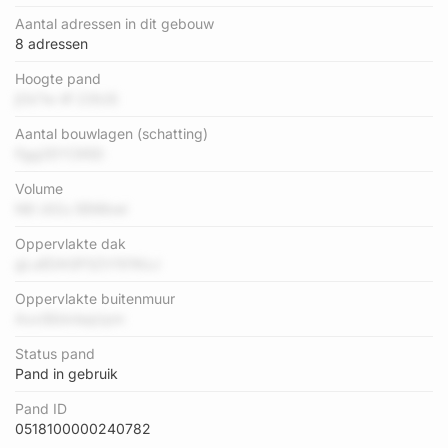
Aantal adressen in dit gebouw
8 adressen
Hoogte pand
jCk7w 4f 23IUS
Aantal bouwlagen (schatting)
Fgg2EYC95D
Volume
N6 Ut2u 5EMbwi
Oppervlakte dak
gLuEDAGFSZV101KzJ
Oppervlakte buitenmuur
AxxSEdvlsqUym
Status pand
Pand in gebruik
Pand ID
0518100000240782