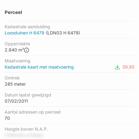
Perceel
Kadastrale aanduiding
Loosduinen H 6479
(LDN03 H 6479)
Oppervlakte
2.940 m²
Maatvoering
Kadastrale kaart met maatvoering
59,95
Omtrek
285 meter
Datum laatst gewijzigd
07/02/2011
Aantal adressen op perceel
70
Hoogte boven N.A.P.
YhW0c8vvxTdBq0