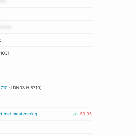
HSQ
cAX49
k
1031
6710
(LDN03 H 6710)
rt met maatvoering
59,95