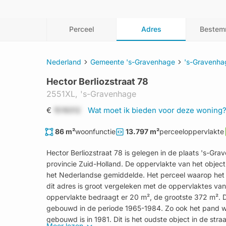
Perceel
Adres
Bestem
Nederland
Gemeente 's-Gravenhage
's-Gravenha
Hector Berliozstraat 78
2551XL,
's-Gravenhage
€
1519312
Wat moet ik bieden voor deze woning
86 m²
woonfunctie
13.797 m²
perceeloppervlakte
Hector Berliozstraat 78 is gelegen in de plaats 's-G
provincie Zuid-Holland. De oppervlakte van het object
het Nederlandse gemiddelde. Het perceel waarop het ad
dit adres is groot vergeleken met de oppervlaktes van
oppervlakte bedraagt er 20 m², de grootste 372 m².
gebouwd in de periode 1965-1984. Zo ook het pand waa
gebouwd is in 1981. Dit is het oudste object in de str
Meer lezen