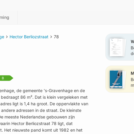
ming
ge
Hector Berliozstraat
78
W
B
d
?
M
B
B
m
ravenhage, de gemeente 's-Gravenhage en de
 bedraagt 86 m². Dat is klein vergeleken met
res ligt is 1,4 ha groot. De oppervlakte van
 andere adressen in de straat. De kleinste
 De meeste Nederlandse gebouwen zijn
rin Hector Berliozstraat 78 ligt, dat
aat. Het nieuwste pand komt uit 1982 en het