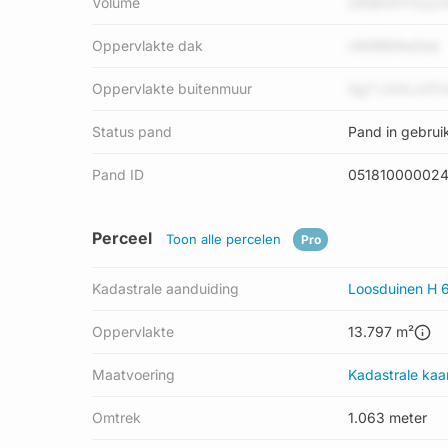
Volume
Z6IBr00YlxyL
Oppervlakte dak
r4ARM4w0sd
Oppervlakte buitenmuur
Sg7 LXXLcXT
Status pand
Pand in gebrui
Pand ID
051810000024
Perceel
Toon alle percelen
Pro
Kadastrale aanduiding
Loosduinen H 
Oppervlakte
13.797 m²
Maatvoering
Kadastrale kaa
Omtrek
1.063 meter