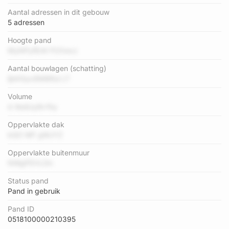
Aantal adressen in dit gebouw
5 adressen
Hoogte pand
MyNPyfEnlt P2XwvJ
Aantal bouwlagen (schatting)
ljbKXpc6M8Rul LT
Volume
d 4edlJy8v1hy
Oppervlakte dak
kQO MF gWJYZ
Oppervlakte buitenmuur
NWgPDVLDn
Status pand
Pand in gebruik
Pand ID
0518100000210395