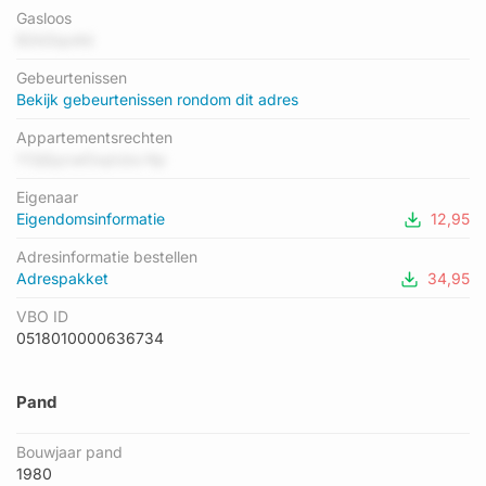
energielabel B geregistreerd. Het hoogste energielabel in de
Gasloos
straat is A; het laagste is C. Het gemiddelde energielabel is er
B2kDqo4d
A. Het adres Louis Armstrongplein 15 heeft als status:
Gebeurtenissen
'verblijfsobject in gebruik'. Het pand waarin dit adres ligt heeft
Bekijk gebeurtenissen rondom dit adres
als status: 'pand in gebruik'.
Appartementsrechten
YOjQycwOxpUzo Kp
Eigenaar
Eigendomsinformatie
12,95
Adresinformatie bestellen
Adrespakket
34,95
VBO ID
0518010000636734
Pand
Bouwjaar pand
1980