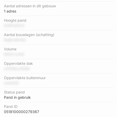
Aantal adressen in dit gebouw
1 adres
Hoogte pand
5VEPsG1CO
Aantal bouwlagen (schatting)
RqBrUWXKS
Volume
8GCli XJHG
Oppervlakte dak
xS1DWxn1SQN
Oppervlakte buitenmuur
no3nICD
Status pand
Pand in gebruik
Pand ID
0518100000279367