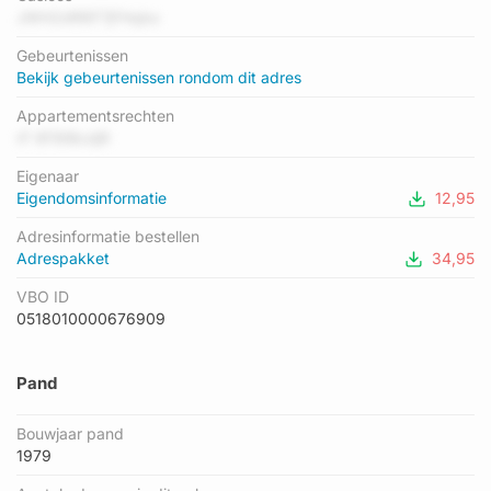
het energielabel C geregistreerd. Het hoogste energielabel in
JWH2dR6F7jFHqbs
de straat is A; het laagste is D. Het gemiddelde energielabel is
Gebeurtenissen
er B. Het adres Toscaninistraat 111 heeft als status:
Bekijk gebeurtenissen rondom dit adres
'verblijfsobject in gebruik'. Het pand waarin dit adres ligt heeft
als status: 'pand in gebruik'.
Appartementsrechten
rF 6F8IBcdjR
Eigenaar
Eigendomsinformatie
12,95
Adresinformatie bestellen
Adrespakket
34,95
VBO ID
0518010000676909
Pand
Bouwjaar pand
1979