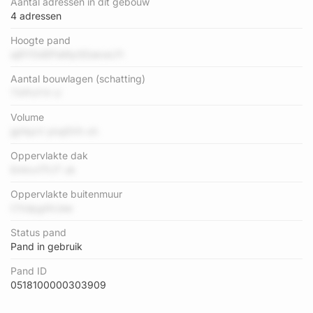
Aantal adressen in dit gebouw
4 adressen
Hoogte pand
aj9YDdEPaWpSDakwLFI
Aantal bouwlagen (schatting)
TXPUYX U
Volume
jgHqxV pIujGVh xh
Oppervlakte dak
EmtvxTFJT uk
Oppervlakte buitenmuur
C1UipgAVJee
Status pand
Pand in gebruik
Pand ID
0518100000303909