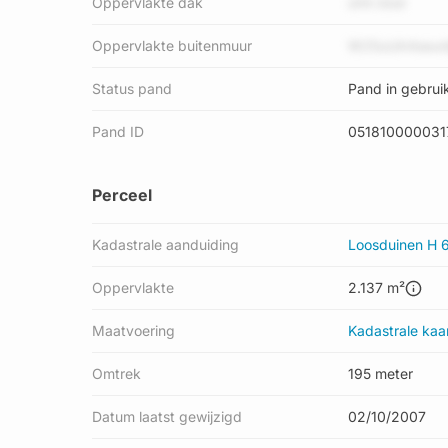
Oppervlakte dak
oHn kkeI
Oppervlakte buitenmuur
W25uUA4seunl
Status pand
Pand in gebrui
Pand ID
051810000031
Perceel
Kadastrale aanduiding
Loosduinen H 
Oppervlakte
2.137 m²
Maatvoering
Kadastrale kaa
Omtrek
195 meter
Datum laatst gewijzigd
02/10/2007