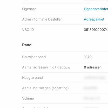
Eigenaar
Eigendomsinfo
Adresinformatie bestellen
Adrespakket
VBO ID
051801000074
Pand
Bouwjaar pand
1979
Aantal adressen in dit gebouw
8 adressen
Hoogte pand
JxWUtxLHqU
Aantal bouwlagen (schatting)
Dc91SRi
Volume
PG avc c1