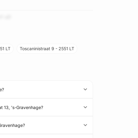
Y uZl
551 LT
Toscaninistraat 9 - 2551 LT
e?
at 13, 's-Gravenhage?
-Gravenhage?