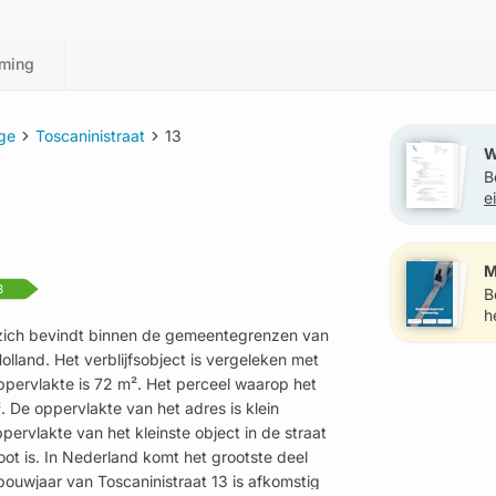
ming
ge
Toscaninistraat
13
W
B
e
?
M
B
B
h
t zich bevindt binnen de gemeentegrenzen van
land. Het verblijfsobject is vergeleken met
pervlakte is 72 m². Het perceel waarop het
 De oppervlakte van het adres is klein
ervlakte van het kleinste object in de straat
oot is. In Nederland komt het grootste deel
ouwjaar van Toscaninistraat 13 is afkomstig