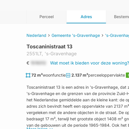
Perceel
Adres
Bestem
Nederland
Gemeente 's-Gravenhage
's-Gravenha
Toscaninistraat 13
2551LT,
's-Gravenhage
€
1519312
Wat moet ik bieden voor deze woning
72 m²
woonfunctie
2.137 m²
perceeloppervlakte
Toscaninistraat 13 is een adres in 's-Gravenhage, da
's-Gravenhage en de grenzen van de provincie Zuid-Hol
het Nederlandse gemiddelde aan de kleine kant: de op
adres zich bevindt heeft een oppervlakte van 2137 m².
vergeleken met de andere objecten in de straat. De opp
bedraagt 17 m², terwijl het grootste object 1408 m² gr
van de gebouwen uit de periode 1965-1984. Ook het b
Meer lezen