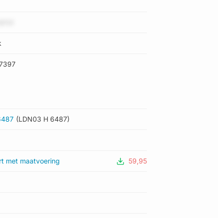
j0Ql
k
7397
6487
(LDN03 H 6487)
rt met maatvoering
59,95