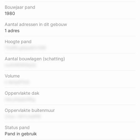
Bouwjaar pand
1980
Aantal adressen in dit gebouw
1 adres
Hoogte pand
70af6LgKjas6IV35R
Aantal bouwlagen (schatting)
nxAHWW0kjrQ
Volume
k Ke1pRTbS
Oppervlakte dak
HeLylIajdjxR6g
Oppervlakte buitenmuur
23sx i WYLhdIPB
Status pand
Pand in gebruik