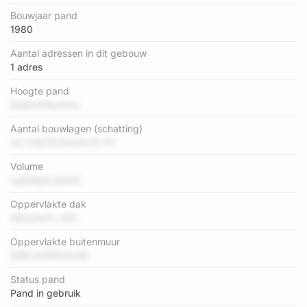
Bouwjaar pand
1980
Aantal adressen in dit gebouw
1 adres
Hoogte pand
8qdhrQ9iurEze
Aantal bouwlagen (schatting)
dd OQE3O3e2kILf2 KY
Volume
cgWiKjnLeGn1C
Oppervlakte dak
K8CyfwTv v6S
Oppervlakte buitenmuur
DIBKJh8Wb9a56
Status pand
Pand in gebruik