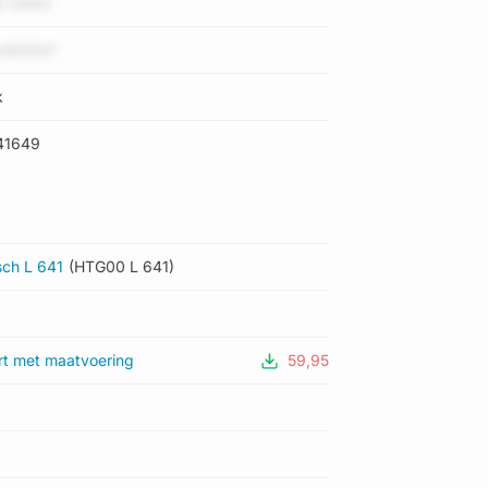
 UzlDZ
onEANoY
k
41649
sch L 641
(HTG00 L 641)
rt met maatvoering
59,95