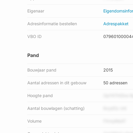
Eigenaar
Eigendomsinfo
Adresinformatie bestellen
Adrespakket
VBO ID
07960100004
Pand
Bouwjaar pand
2015
Aantal adressen in dit gebouw
50 adressen
Hoogte pand
OpYK7HZbw 8
Aantal bouwlagen (schatting)
6xydOc nI4
Volume
FXmyMeAT