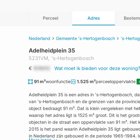
Perceel
Adres
Bestem
Nederland
Gemeente 's-Hertogenbosch
's-Herto
Adelheidplein 35
5231VM,
's-Hertogenbosch
€
1519312
Wat moet ik bieden voor deze woning
91 m²
woonfunctie
1.525 m²
perceeloppervlakte
Adelheidplein 35 is een adres in 's-Hertogenbosch, 
van 's-Hertogenbosch en de grenzen van de provinci
object bedraagt 91 m². Dat is klein vergeleken met h
waarop het adres ligt is 1525 m² groot. Dit is het gro
objecten in de straat een oppervlakte van 91 m². Het kle
2015 is het pand waarin Adelheidplein 35 ligt gebouwd
in Nederland zijn gebouwd in de periode 1965-1984. In
Meer lezen