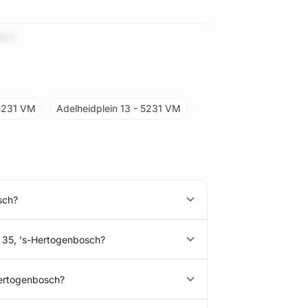
9Tf
 5231 VM
Adelheidplein 13 - 5231 VM
sch?
n 35, 's-Hertogenbosch?
Hertogenbosch?