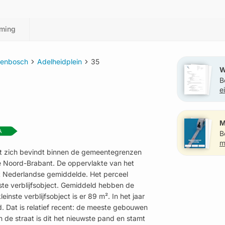
ming
genbosch
Adelheidplein
35
W
B
e
?
M
A
B
m
dat zich bevindt binnen de gemeentegrenzen
e Noord-Brabant. De oppervlakte van het
et Nederlandse gemiddelde. Het perceel
otste verblijfsobject. Gemiddeld hebben de
inste verblijfsobject is er 89 m². In het jaar
. Dat is relatief recent: de meeste gebouwen
 de straat is dit het nieuwste pand en stamt