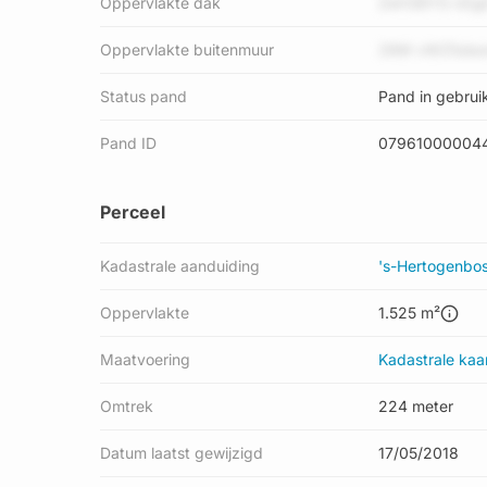
Oppervlakte dak
ZeH3BYG nDgE
Oppervlakte buitenmuur
28M vWZ5sls
Status pand
Pand in gebrui
Pand ID
07961000004
Perceel
Kadastrale aanduiding
's-Hertogenbo
Oppervlakte
1.525 m²
Maatvoering
Kadastrale kaa
Omtrek
224 meter
Datum laatst gewijzigd
17/05/2018