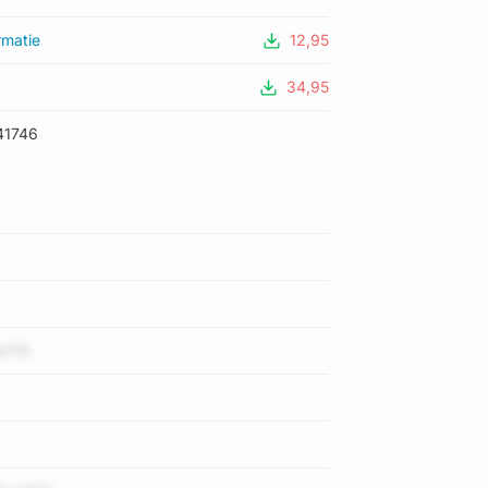
rmatie
12,95
34,95
41746
pFRl