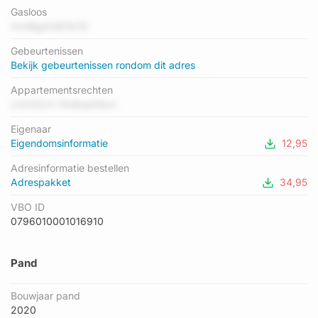
geregistreerd. Het hoogste energielabel in de straat is A+++;
Gasloos
het laagste is A. Het gemiddelde energielabel is er A+. Het
tmnBjgl3dE0b1G
adres Chirurgijnstraat 15 heeft als status: 'verblijfsobject in
Gebeurtenissen
gebruik'. Het pand waarin dit adres ligt heeft als status: 'pand
Bekijk gebeurtenissen rondom dit adres
in gebruik'.
Appartementsrechten
LhOGZxV DtdbqkNkm
Eigenaar
Eigendomsinformatie
12,95
Adresinformatie bestellen
Adrespakket
34,95
VBO ID
0796010001016910
Pand
Bouwjaar pand
2020