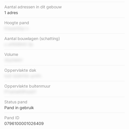
Aantal adressen in dit gebouw
1 adres
Hoogte pand
K3aok5GyI n
Aantal bouwlagen (schatting)
u uH5S8ht0 Zp
Volume
3fyDW6Y
Oppervlakte dak
hzD QQN15A qrXfn
Oppervlakte buitenmuur
P7ukheK5PooQY
Status pand
Pand in gebruik
Pand ID
0796100001026409