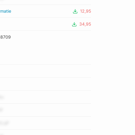
rmatie
12,95
34,95
18709
tu
DF
2LqP