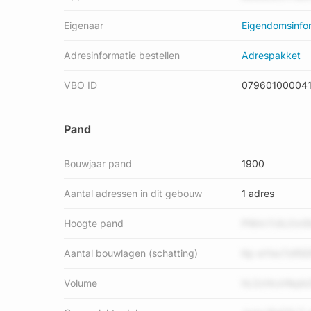
Eigenaar
Eigendomsinfo
Adresinformatie bestellen
Adrespakket
VBO ID
07960100004
Pand
Bouwjaar pand
1900
Aantal adressen in dit gebouw
1 adres
Hoogte pand
PWnI FJtLOvIS
Aantal bouwlagen (schatting)
Kp wYex7zRS
Volume
hL2cHcxHkpb