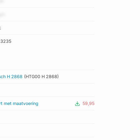
oA
gm
k
13235
sch H 2868
(HTG00 H 2868)
rt met maatvoering
59,95