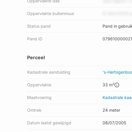
Oppervlakte dak
Jyzn i5gCQ T 
Oppervlakte buitenmuur
iC 4ZnxTj7XX 
Status pand
Pand in gebrui
Pand ID
07961000002
Perceel
Kadastrale aanduiding
's-Hertogenbo
Oppervlakte
33 m²
Maatvoering
Kadastrale kaa
Omtrek
24 meter
Datum laatst gewijzigd
08/07/2005