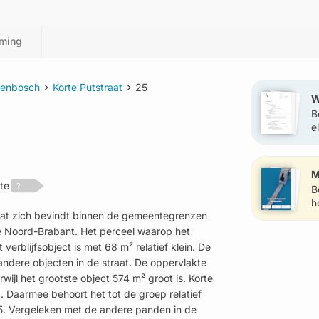
ming
genbosch
Korte Putstraat
25
W
B
e
?
M
te
?
B
h
 dat zich bevindt binnen de gemeentegrenzen
e Noord-Brabant. Het perceel waarop het
erblijfsobject is met 68 m² relatief klein. De
andere objecten in de straat. De oppervlakte
rwijl het grootste object 574 m² groot is. Korte
0. Daarmee behoort het tot de groep relatief
5. Vergeleken met de andere panden in de