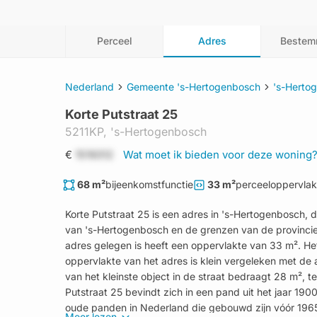
Perceel
Adres
Bestem
Nederland
Gemeente 's-Hertogenbosch
's-Herto
Korte Putstraat 25
5211KP,
's-Hertogenbosch
€
1519312
Wat moet ik bieden voor deze woning
68 m²
bijeenkomstfunctie
33 m²
perceeloppervlak
Korte Putstraat 25 is een adres in 's-Hertogenbosch,
van 's-Hertogenbosch en de grenzen van de provinci
adres gelegen is heeft een oppervlakte van 33 m². Het v
oppervlakte van het adres is klein vergeleken met de 
van het kleinste object in de straat bedraagt 28 m², te
Putstraat 25 bevindt zich in een pand uit het jaar 190
oude panden in Nederland die gebouwd zijn vóór 196
Meer lezen