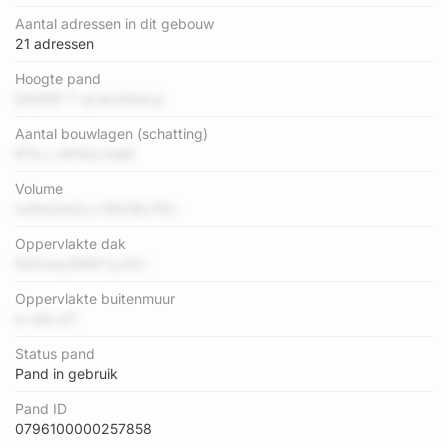
Aantal adressen in dit gebouw
21 adressen
Hoogte pand
0A0iDF T qcsbJHesLp
Aantal bouwlagen (schatting)
RTb c ePt5xj maEI
Volume
nvNsOmOcJ 9t038JTEv
Oppervlakte dak
fwXowy3NNYyuXU
Oppervlakte buitenmuur
b ndk krT
Status pand
Pand in gebruik
Pand ID
0796100000257858