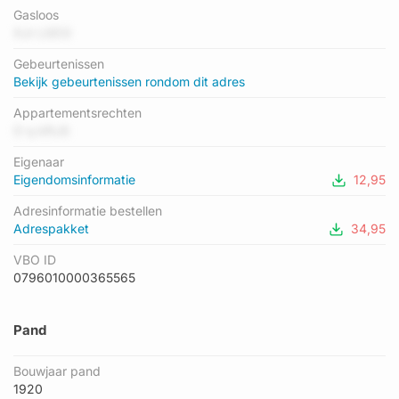
het energielabel C geregistreerd. Het hoogste energielabel in
Gasloos
de straat is A++; het laagste is G. Het gemiddelde energielabel
XJr LGO3
is er C. Het adres Nieuwstraat 61 heeft als status:
Gebeurtenissen
'verblijfsobject in gebruik'. Het pand waarin dit adres ligt heeft
Bekijk gebeurtenissen rondom dit adres
als status: 'pand in gebruik'.
Appartementsrechten
O q kftJS
Eigenaar
Eigendomsinformatie
12,95
Adresinformatie bestellen
Adrespakket
34,95
VBO ID
0796010000365565
Pand
Bouwjaar pand
1920