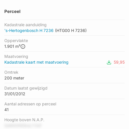
Perceel
Kadastrale aanduiding
's-Hertogenbosch H 7236
(HTG00 H 7236)
Oppervlakte
1.901 m²
Maatvoering
Kadastrale kaart met maatvoering
59,95
Omtrek
200 meter
Datum laatst gewijzigd
31/01/2012
Aantal adressen op perceel
41
Hoogte boven N.A.P.
SaMAttNDboLY3sF