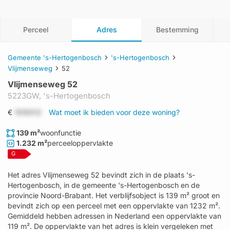
Perceel
Adres
Bestemming
Gemeente 's-Hertogenbosch
's-Hertogenbosch
Vlijmenseweg
52
Vlijmenseweg 52
5223GW,
's-Hertogenbosch
€
1519312
Wat moet ik bieden voor deze woning?
139 m²
woonfunctie
1.232 m²
perceeloppervlakte
G
Het adres Vlijmenseweg 52 bevindt zich in de plaats 's-
Hertogenbosch, in de gemeente 's-Hertogenbosch en de
provincie Noord-Brabant. Het verblijfsobject is 139 m² groot en
bevindt zich op een perceel met een oppervlakte van 1232 m².
Gemiddeld hebben adressen in Nederland een oppervlakte van
119 m². De oppervlakte van het adres is klein vergeleken met