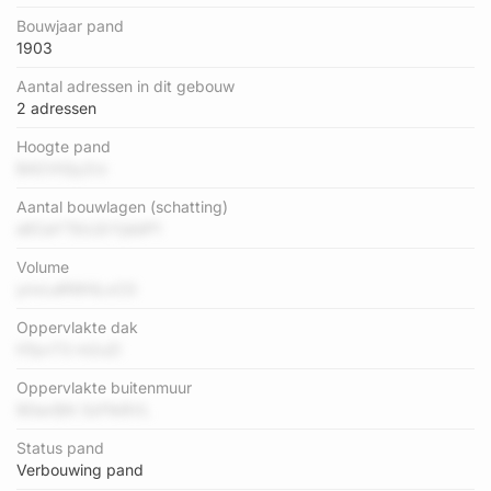
Bouwjaar pand
1903
Aantal adressen in dit gebouw
2 adressen
Hoogte pand
B42VtQy2rz
Aantal bouwlagen (schatting)
eECaYTErLErYjddP1
Volume
ynvLeRWHLxCO
Oppervlakte dak
hTpvT3 m2uZi
Oppervlakte buitenmuur
80axfjht SzFik8VL
Status pand
Verbouwing pand