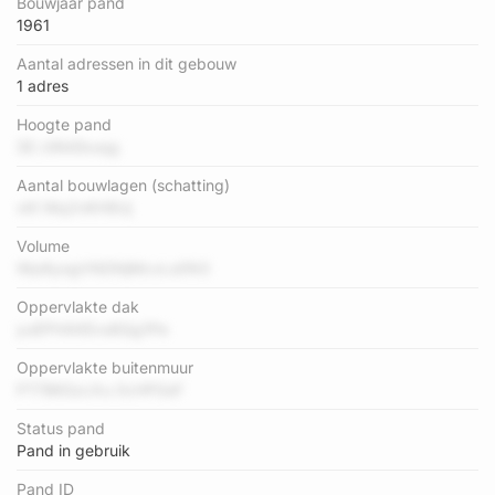
Bouwjaar pand
1961
Aantal adressen in dit gebouw
1 adres
Hoogte pand
SE ci6bEbuqg
Aantal bouwlagen (schatting)
xKl Wq2nKH9Uj
Volume
Wp8yogVNDNjMcvLs0N3
Oppervlakte dak
yuEPHAKEvs8Qg1Pe
Oppervlakte buitenmuur
PT7B6SzcXu 0cHPGsF
Status pand
Pand in gebruik
Pand ID