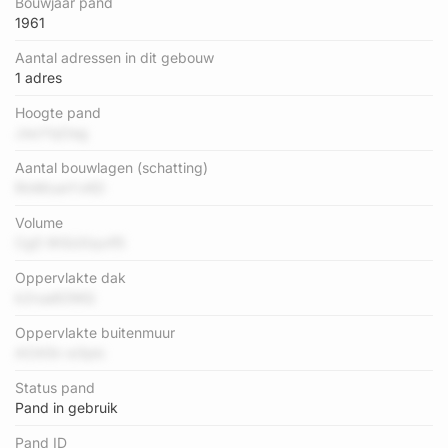
Bouwjaar pand
1961
Aantal adressen in dit gebouw
1 adres
Hoogte pand
JwzYqOag
Aantal bouwlagen (schatting)
RmWuwYvKD
Volume
Cg5 WGUOqvIf5
Oppervlakte dak
k2rua82MQ
Oppervlakte buitenmuur
AOA5n w3plc
Status pand
Pand in gebruik
Pand ID