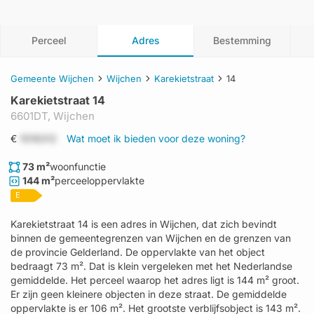
Perceel
Adres
Bestemming
Gemeente Wijchen
Wijchen
Karekietstraat
14
Karekietstraat 14
6601DT,
Wijchen
€
1519312
Wat moet ik bieden voor deze woning?
73 m²
woonfunctie
144 m²
perceeloppervlakte
E
Karekietstraat 14 is een adres in Wijchen, dat zich bevindt
binnen de gemeentegrenzen van Wijchen en de grenzen van
de provincie Gelderland. De oppervlakte van het object
bedraagt 73 m². Dat is klein vergeleken met het Nederlandse
gemiddelde. Het perceel waarop het adres ligt is 144 m² groot.
Er zijn geen kleinere objecten in deze straat. De gemiddelde
oppervlakte is er 106 m². Het grootste verblijfsobject is 143 m².