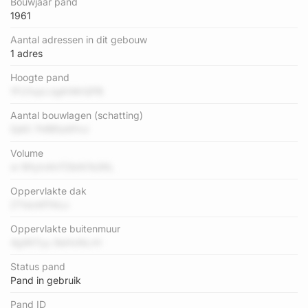
Bouwjaar pand
1961
Aantal adressen in dit gebouw
1 adres
Hoogte pand
1FU1xpLUgKrMrQPB
Aantal bouwlagen (schatting)
0j40 7hfBfizKPrci
Volume
w WtytvKnTDbN7e3KL
Oppervlakte dak
ZTIdvKFfALv
Oppervlakte buitenmuur
4gWi7yy 9eHvNLrH
Status pand
Pand in gebruik
Pand ID