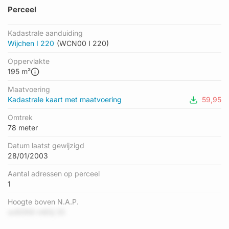
Perceel
Kadastrale aanduiding
Wijchen I 220
(WCN00 I 220)
Oppervlakte
195 m²
Maatvoering
Kadastrale kaart met maatvoering
59,95
Omtrek
78 meter
Datum laatst gewijzigd
28/01/2003
Aantal adressen op perceel
1
Hoogte boven N.A.P.
sx80N9 m8Gj 35