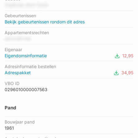
het laagste is G. Het gemiddelde energielabel is er C. Het adres
ZqgRynjy dbxh DyhG
Karekietstraat 23 heeft als status: 'verblijfsobject in gebruik'.
Gebeurtenissen
Het pand waarin dit adres ligt heeft als status: 'pand in
Bekijk gebeurtenissen rondom dit adres
gebruik'.
Appartementsrechten
qI03rZBYWb
Eigenaar
Eigendomsinformatie
12,95
Adresinformatie bestellen
Adrespakket
34,95
VBO ID
0296010000007563
Pand
Bouwjaar pand
1961