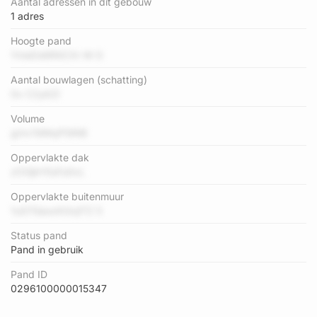
Aantal adressen in dit gebouw
1 adres
Hoogte pand
YmeDsMNICXr M G
Aantal bouwlagen (schatting)
0x C2yAZl
Volume
gmv7dMqPSlNB
Oppervlakte dak
zOGjbYEsFa5vL
Oppervlakte buitenmuur
1uS7Gaoxih3xjiTZ 5
Status pand
Pand in gebruik
Pand ID
0296100000015347