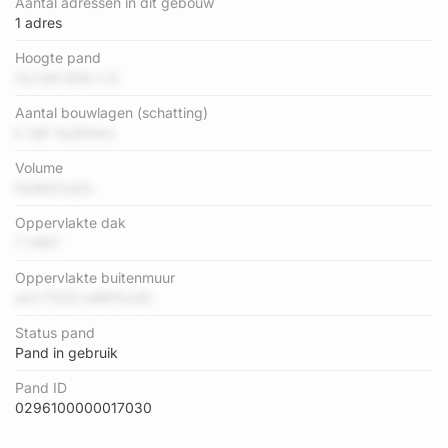
Aantal adressen in dit gebouw
1 adres
Hoogte pand
Hc7uN 6SA h G
Aantal bouwlagen (schatting)
k 1qP AuS0wrx
Volume
0e4klCcq1u
Oppervlakte dak
T HI9T
Oppervlakte buitenmuur
oL5 7O2S wElPXx3D
Status pand
Pand in gebruik
Pand ID
0296100000017030