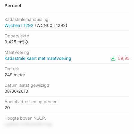
Perceel
Kadastrale aanduiding
Wijchen I 1292
(WCN00 I 1292)
Oppervlakte
3.425 m²
Maatvoering
Kadastrale kaart met maatvoering
59,95
Omtrek
249 meter
Datum laatst gewijzigd
08/06/2010
Aantal adressen op perceel
20
Hoogte boven N.A.P.
LgWbS XV8r2hClFxYqy