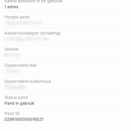
Aantal adressen in dit gebouw
1 adres
Hoogte pand
YKg3zWG9JTrOL4
Aantal bouwlagen (schatting)
IFUNGNjeJ5QrV3Y Mp
Volume
9K t4xjh
Oppervlakte dak
r EVKZJ
Oppervlakte buitenmuur
SQr6baWD
Status pand
Pand in gebruik
Pand ID
0296100000016521