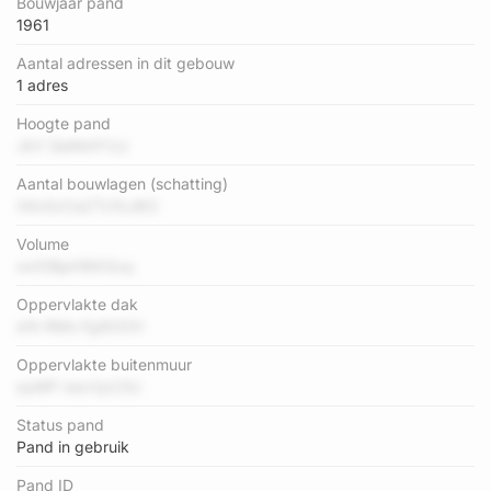
Bouwjaar pand
1961
Aantal adressen in dit gebouw
1 adres
Hoogte pand
JkV QeKk4YUJ
Aantal bouwlagen (schatting)
X4v0xCa2TU1LdK2
Volume
ovIOBpHWlrSxq
Oppervlakte dak
e1h RMs FgW20V
Oppervlakte buitenmuur
eyMP nexVp23U
Status pand
Pand in gebruik
Pand ID