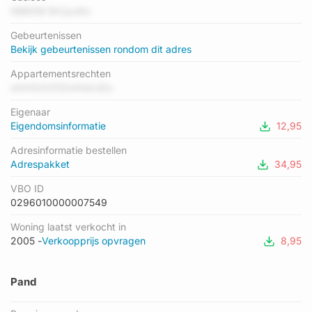
NBB3M BrCpuNn
Energielabel en status
Gebeurtenissen
Er is geen energielabel geregistreerd voor het adres. Het
Bekijk gebeurtenissen rondom dit adres
hoogste energielabel in de straat is A+++; het laagste is G. Het
gemiddelde energielabel is er C. Het adres Karekietstraat 8
Appartementsrechten
heeft als status: 'verblijfsobject in gebruik'. Het pand waarin dit
oHrHOA3ODxKAkUDu
adres ligt heeft als status: 'pand in gebruik'.
Eigenaar
Eigendomsinformatie
12,95
Adresinformatie bestellen
Adrespakket
34,95
VBO ID
0296010000007549
Woning laatst verkocht in
2005 -
Verkoopprijs opvragen
8,95
Pand