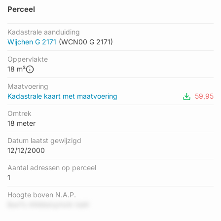
Perceel
Kadastrale aanduiding
Wijchen G 2171
(WCN00 G 2171)
Oppervlakte
18 m²
Maatvoering
Kadastrale kaart met maatvoering
59,95
Omtrek
18 meter
Datum laatst gewijzigd
12/12/2000
Aantal adressen op perceel
1
Hoogte boven N.A.P.
BwrTx KNMeVpHxN VaW