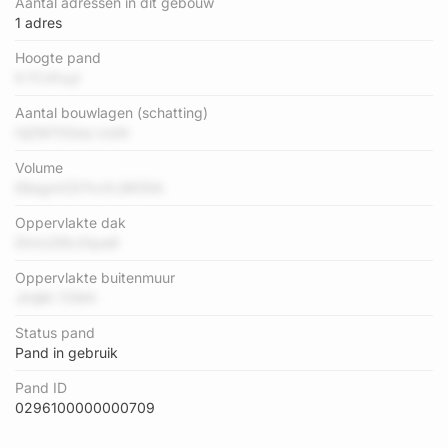
Aantal adressen in dit gebouw
1 adres
Hoogte pand
K FC41uyl
Aantal bouwlagen (schatting)
HjZM70Sda IcbN
Volume
E8agmCD7tvXL8K55A
Oppervlakte dak
DhnUZRcOtpe8
Oppervlakte buitenmuur
JlnijM 7ZMX
Status pand
Pand in gebruik
Pand ID
0296100000000709