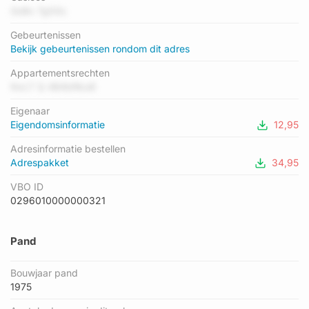
gemiddelde energielabel is er C. Het adres Koekoekstraat 17-
GoBv 7g0Gc
G02 heeft als status: 'verblijfsobject in gebruik'. Het pand
Gebeurtenissen
waarin dit adres ligt heeft als status: 'pand in gebruik'.
Bekijk gebeurtenissen rondom dit adres
Appartementsrechten
NxLT Q 4B4bRko8
Eigenaar
Eigendomsinformatie
12,95
Adresinformatie bestellen
Adrespakket
34,95
VBO ID
0296010000000321
Pand
Bouwjaar pand
1975