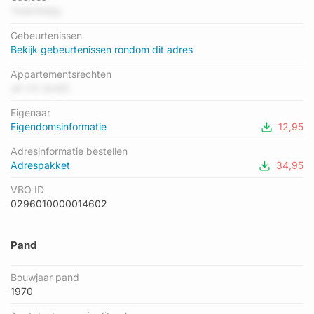
G01 heeft als status: 'verblijfsobject in gebruik'. Het pand
TkMn1N8jc
waarin dit adres ligt heeft als status: 'pand in gebruik'.
Gebeurtenissen
Bekijk gebeurtenissen rondom dit adres
Appartementsrechten
uK VX QmE5
Eigenaar
Eigendomsinformatie
12,95
Adresinformatie bestellen
Adrespakket
34,95
VBO ID
0296010000014602
Pand
Bouwjaar pand
1970