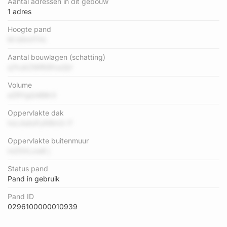
Aantal adressen in dit gebouw
1 adres
Hoogte pand
M b6mlTHc
Aantal bouwlagen (schatting)
q7nJkZWRt9fva3jV
Volume
eZRYgQ4B8r3
Oppervlakte dak
hzLAatoFyN9m3 rT
Oppervlakte buitenmuur
mZ51rLxw8 j
Status pand
Pand in gebruik
Pand ID
0296100000010939