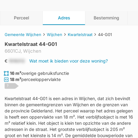
Perceel
Adres
Bestemming
Gemeente Wijchen
Wijchen
Kwartelstraat
44-G01
Kwartelstraat 44-G01
6601CJ,
Wijchen
€
1519312
Wat moet ik bieden voor deze woning?
16 m²
overige gebruiksfunctie
18 m²
perceeloppervlakte
?
Kwartelstraat 44-G01 is een adres in Wijchen, dat zich bevindt
binnen de gemeentegrenzen van Wijchen en de grenzen van
de provincie Gelderland. Het perceel waarop het adres gelegen
is heeft een oppervlakte van 18 m². Het verblijfsobject is met 16
m² relatief klein. Het object is klein ten opzichte van de andere
adressen in de straat. Het grootste verblijfsobject is 205 m²
groot en het kleinste is 14 m². De gemiddelde bouwperiode van