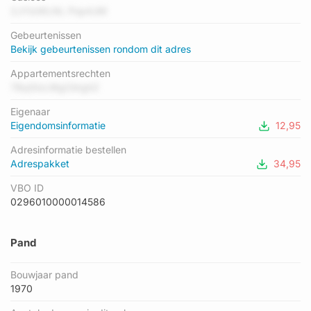
gemiddelde energielabel is er C. Het adres Kwartelstraat 8-G06
2JYlzWLNL Pop4JM
heeft als status: 'verblijfsobject in gebruik'. Het pand waarin dit
Gebeurtenissen
adres ligt heeft als status: 'pand in gebruik'.
Bekijk gebeurtenissen rondom dit adres
Appartementsrechten
78qGIzLMgCbtghZ
Eigenaar
Eigendomsinformatie
12,95
Adresinformatie bestellen
Adrespakket
34,95
VBO ID
0296010000014586
Pand
Bouwjaar pand
1970