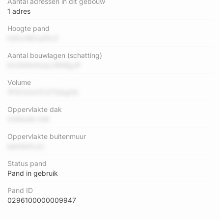
Aantal adressen in dit gebouw
1 adres
Hoogte pand
hSSvrBICaZEvZ
Aantal bouwlagen (schatting)
KxOkNmtUuLO8WgJP
Volume
1P47wVmTvZ7SAg0A
Oppervlakte dak
OSNUAh 0W
Oppervlakte buitenmuur
tpbGe3LdJ
Status pand
Pand in gebruik
Pand ID
0296100000009947