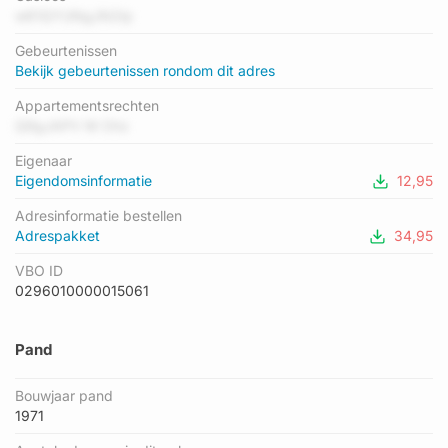
gemiddelde energielabel is er B. Het adres Tunnelweg 113-G01
w61QYUNgJN2Ip
heeft als status: 'verblijfsobject in gebruik'. Het pand waarin dit
Gebeurtenissen
adres ligt heeft als status: 'pand in gebruik'.
Bekijk gebeurtenissen rondom dit adres
Appartementsrechten
Q9gJAPV M Ohz
Eigenaar
Eigendomsinformatie
12,95
Adresinformatie bestellen
Adrespakket
34,95
VBO ID
0296010000015061
Pand
Bouwjaar pand
1971