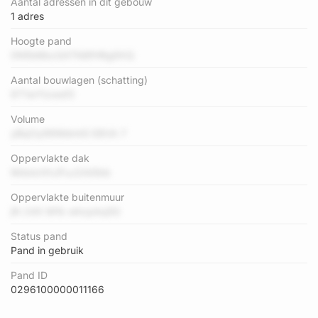
Aantal adressen in dit gebouw
1 adres
Hoogte pand
0NfbMbxSATN8fHRg9XQ
Aantal bouwlagen (schatting)
9T1wYtzwsf3
Volume
yBqOy99WdmIG E8VA 7
Oppervlakte dak
MdoIzXhJFuJ2Ai0bb
Oppervlakte buitenmuur
jN 24X M1k whcpAq5G
Status pand
Pand in gebruik
Pand ID
0296100000011166