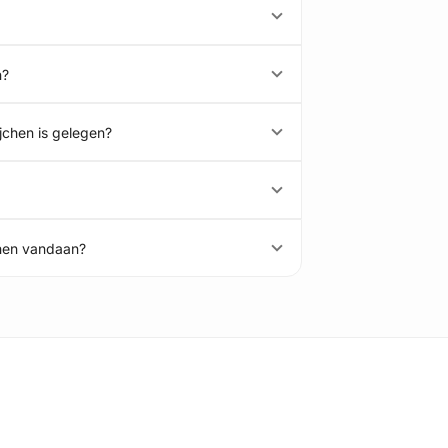
n?
jchen is gelegen?
chen vandaan?