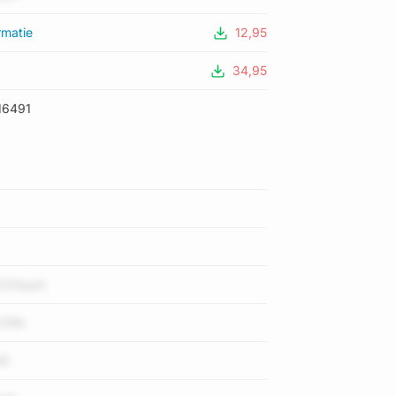
rmatie
12,95
34,95
16491
Cj1Apph
2l9b
iD