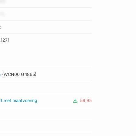
sz5
 TL
k
1271
5
(WCN00 G 1865)
rt met maatvoering
59,95