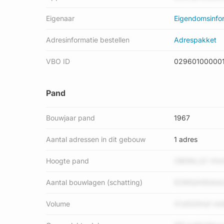
Eigenaar
Eigendomsinfo
Adresinformatie bestellen
Adrespakket
VBO ID
02960100000
Pand
Bouwjaar pand
1967
Aantal adressen in dit gebouw
1 adres
Hoogte pand
OBGNL2Z Vhn
Aantal bouwlagen (schatting)
EOMQA0Edixb
Volume
X1zEG3Huf mh