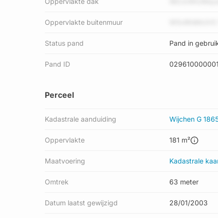
Oppervlakte dak
I8DJxWIcMey
Oppervlakte buitenmuur
W5vl9h8itUVS
Status pand
Pand in gebrui
Pand ID
029610000001
Perceel
Kadastrale aanduiding
Wijchen G 186
Oppervlakte
181 m²
Maatvoering
Kadastrale kaa
Omtrek
63 meter
Datum laatst gewijzigd
28/01/2003