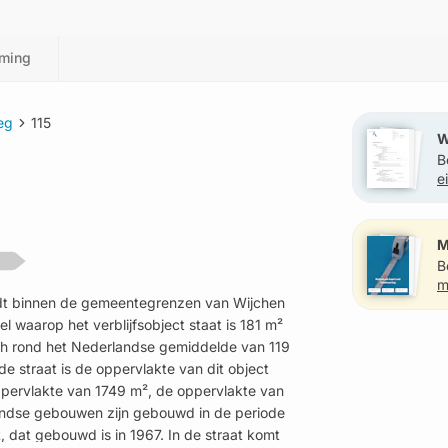
ming
eg
115
W
B
e
?
M
B
m
indt binnen de gemeentegrenzen van Wijchen
 waarop het verblijfsobject staat is 181 m²
ich rond het Nederlandse gemiddelde van 119
de straat is de oppervlakte van dit object
 oppervlakte van 1749 m², de oppervlakte van
andse gebouwen zijn gebouwd in de periode
 dat gebouwd is in 1967. In de straat komt