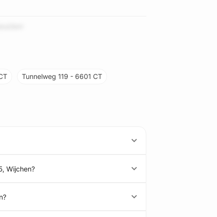
kksObH
 CT
Tunnelweg 119 - 6601 CT
5, Wijchen?
n?