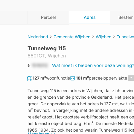
Perceel
Adres
Bestem
Nederland
Gemeente Wijchen
Wijchen
Tunnelw
Tunnelweg 115
6601CT,
Wijchen
€
1519312
Wat moet ik bieden voor deze woning
127 m²
woonfunctie
181 m²
perceeloppervlakte
?
Tunnelweg 115 is een adres in Wijchen, dat zich bev
en de grenzen van de provincie Gelderland. Het perceel
groot. De oppervlakte van het adres is 127 m², wat z
m² bevindt. In vergelijking met de andere adressen in 
relatief groot. Het grootste verblijfsobject heeft een
het kleinste object bedraagt 6 m². De meeste Nederl
1965-1984. Zo ook het pand waarin Tunnelweg 115 ligt,
Meer lezen