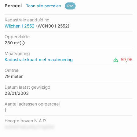
Perceel
Toon alle percelen
Pro
Kadastrale aanduiding
Wijchen I 2552
(WCN00 I 2552)
Oppervlakte
280 m²
Maatvoering
Kadastrale kaart met maatvoering
59,95
Omtrek
79 meter
Datum laatst gewijzigd
28/01/2003
Aantal adressen op perceel
1
Hoogte boven N.A.P.
duFdQYqEydQy2YgQSd