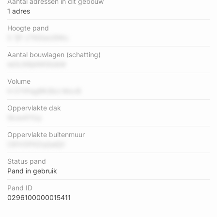
Aantal adressen in dit gebouw
1 adres
Hoogte pand
5 7jP zTKiGwU5Wu
Aantal bouwlagen (schatting)
IeOLN9j4W0lUbM
Volume
H OTIPagRK3Ecl MxcB
Oppervlakte dak
WJw4YfJy
Oppervlakte buitenmuur
C81VDFKZqQaEjV
Status pand
Pand in gebruik
Pand ID
0296100000015411