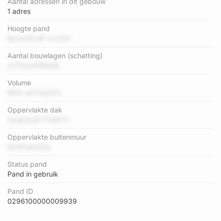
Aantal adressen in dit gebouw
1 adres
Hoogte pand
8ySxUFy4F w mZH
Aantal bouwlagen (schatting)
y1TPwrJPRNnW
Volume
M2It wUYApXFv
Oppervlakte dak
XzqkStxEYTSW7V
Oppervlakte buitenmuur
0b3PwhICGa
Status pand
Pand in gebruik
Pand ID
0296100000009939