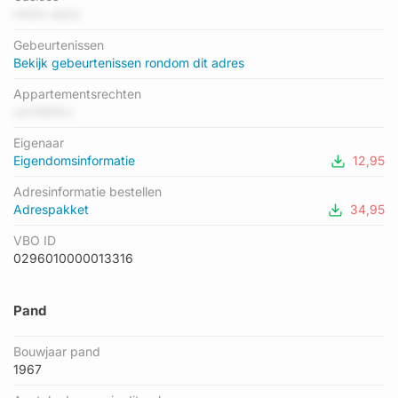
als status: 'verblijfsobject in gebruik'. Het pand waarin dit adres
HADx daZz
ligt heeft als status: 'pand in gebruik'.
Gebeurtenissen
Bekijk gebeurtenissen rondom dit adres
Appartementsrechten
ryh38D0J
Eigenaar
Eigendomsinformatie
12,95
Adresinformatie bestellen
Adrespakket
34,95
VBO ID
0296010000013316
Pand
Bouwjaar pand
1967