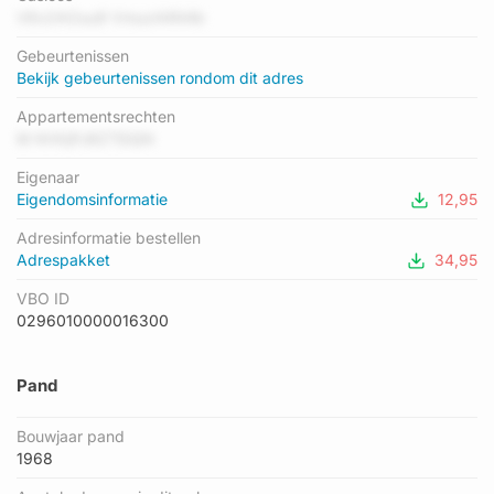
gemiddelde energielabel is er B. Het adres Tunnelweg 44 heeft
V6v2AOuu9 Vmuz44N4b
als status: 'verblijfsobject in gebruik'. Het pand waarin dit adres
Gebeurtenissen
ligt heeft als status: 'pand in gebruik'.
Bekijk gebeurtenissen rondom dit adres
Appartementsrechten
M KHXjPJ8ZTEiQN
Eigenaar
Eigendomsinformatie
12,95
Adresinformatie bestellen
Adrespakket
34,95
VBO ID
0296010000016300
Pand
Bouwjaar pand
1968