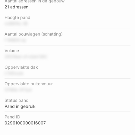
Aantal adressen in dit gebouw
21 adressen
Hoogte pand
nzB8INc iIB
Aantal bouwlagen (schatting)
f WBE5I ay
Volume
2R2Wad oYxQeV38C
Oppervlakte dak
LTdDuuIa
Oppervlakte buitenmuur
CFB6b 0FSyk
Status pand
Pand in gebruik
Pand ID
0296100000016007