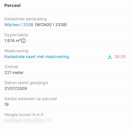
Perceel
Kadastrale aanduiding
Wijchen I 3338
(WCN00 I 3338)
Oppervlakte
1.974 m²
Maatvoering
Kadastrale kaart met maatvoering
59,95
Omtrek
221 meter
Datum laatst gewijzigd
21/07/2009
Aantal adressen op perceel
19
Hoogte boven N.A.P.
bvNt5yM QRyn3EUo TH