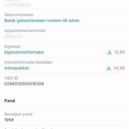
als status: 'verblijfsobject in gebruik'. Het pand waarin dit adres
o vJiFOHjfuyz
ligt heeft als status: 'pand in gebruik'.
Gebeurtenissen
Bekijk gebeurtenissen rondom dit adres
Appartementsrechten
idG6vj p1
Eigenaar
Eigendomsinformatie
12,95
Adresinformatie bestellen
Adrespakket
34,95
VBO ID
0296010000016306
Pand
Bouwjaar pand
1968