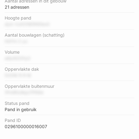
Aantal adressen in dit gebouw
21 adressen
Hoogte pand
djJn Vu0O5iE9NDbe3
Aantal bouwlagen (schatting)
HdYm 2 yu
Volume
a6jv92OFp3
Oppervlakte dak
5VDW R R M
Oppervlakte buitenmuur
1PmRhUKqU7P69d
Status pand
Pand in gebruik
Pand ID
0296100000016007