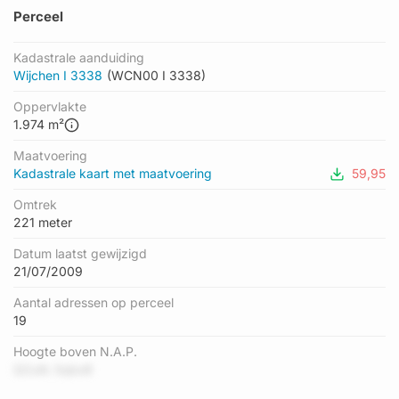
Perceel
Kadastrale aanduiding
Wijchen I 3338
(WCN00 I 3338)
Oppervlakte
1.974 m²
Maatvoering
Kadastrale kaart met maatvoering
59,95
Omtrek
221 meter
Datum laatst gewijzigd
21/07/2009
Aantal adressen op perceel
19
Hoogte boven N.A.P.
Q2uIb 3qbo8