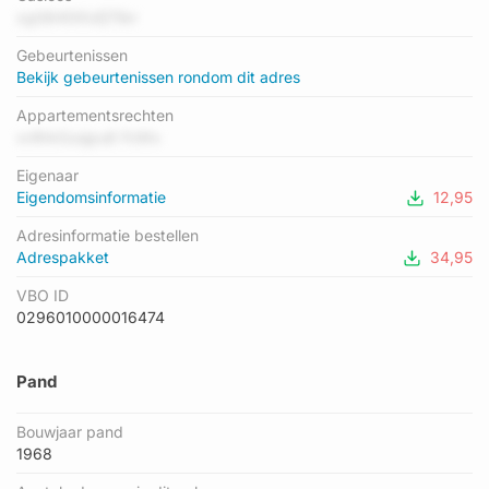
heeft als status: 'verblijfsobject in gebruik'. Het pand waarin dit
zgG640lXsfj75kr
adres ligt heeft als status: 'pand in gebruik'.
Gebeurtenissen
Bekijk gebeurtenissen rondom dit adres
Appartementsrechten
xnRrk0zajpu6 FcWs
Eigenaar
Eigendomsinformatie
12,95
Adresinformatie bestellen
Adrespakket
34,95
VBO ID
0296010000016474
Pand
Bouwjaar pand
1968