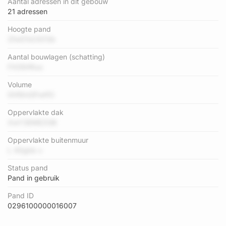
Aantal adressen in dit gebouw
21 adressen
Hoogte pand
2fw57oCiG13b
Aantal bouwlagen (schatting)
FX09rRtuc
Volume
0hf9mGFwtfO
Oppervlakte dak
XwY3EMEZGB
Oppervlakte buitenmuur
L 40gbb x
Status pand
Pand in gebruik
Pand ID
0296100000016007