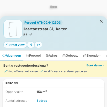
Perceel ATN02-I-12303
Haartsestraat 31, Aalten
156 m²
Street View
Algemeen
Perceel
Adres
Gebouw
Eigendom
Bent u vastgoedprofessional?
Boek demo ›
Vind off-market kansen
Kwalificeer razendsnel percelen
PERCEEL
Oppervlakte
156 m²
HD-Luchtfoto
Aantal adressen
1 adres
Locatie
Meten
Lagen
Download