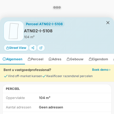
Perceel ATN02-I-5108
ATN02-I-5108
104 m²
Street View
Algemeen
Perceel
Adres
Gebouw
Eigendom
Bent u vastgoedprofessional?
Boek demo ›
Vind off-market kansen
Kwalificeer razendsnel percelen
PERCEEL
Oppervlakte
104 m²
HD-Luchtfoto
Aantal adressen
Geen adressen
Locatie
Meten
Lagen
Download