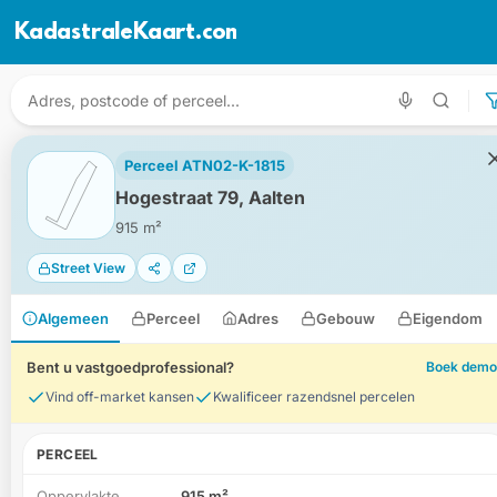
KadastraleKaart.com
Perceel ATN02-K-1815
Hogestraat 79, Aalten
915 m²
Street View
Algemeen
Perceel
Adres
Gebouw
Eigendom
Bent u vastgoedprofessional?
Boek demo
Vind off-market kansen
Kwalificeer razendsnel percelen
PERCEEL
Oppervlakte
915 m²