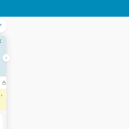
Bedrijven
Transacties
Aantekeningen
Gebeurtenisse
 ›