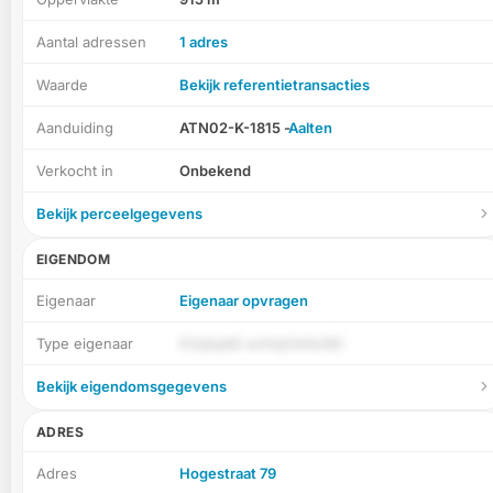
Aantal adressen
1 adres
Waarde
Bekijk referentietransacties
Aanduiding
ATN02-K-1815 -
Aalten
Verkocht in
Onbekend
Bekijk perceelgegevens
EIGENDOM
Eigenaar
Eigenaar opvragen
Type eigenaar
KXqhpkE wrHqO4AU80
Bekijk eigendomsgegevens
ADRES
Adres
Hogestraat 79