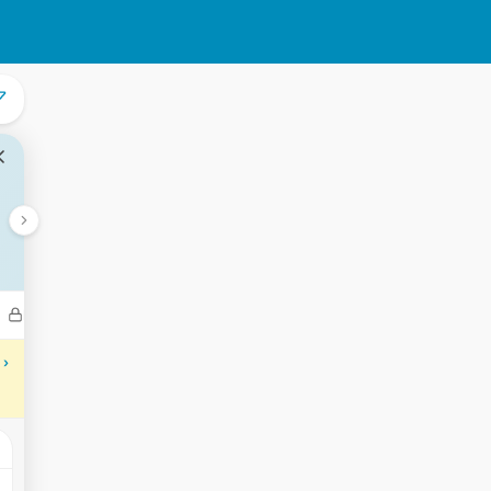
Bedrijven
Transacties
Aantekeningen
Gebeurtenisse
 ›