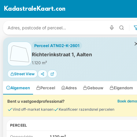
KadastraleKaart.com
Perceel ATN02-K-2601
Richterinkstraat 1, Aalten
1.120 m²
Street View
Algemeen
Perceel
Adres
Gebouw
Eigendom
Bent u vastgoedprofessional?
Boek demo
Vind off-market kansen
Kwalificeer razendsnel percelen
PERCEEL
Oppervlakte
1.120 m²