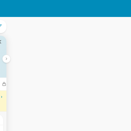
Bedrijven
Transacties
Aantekeningen
Gebeurtenisse
 ›