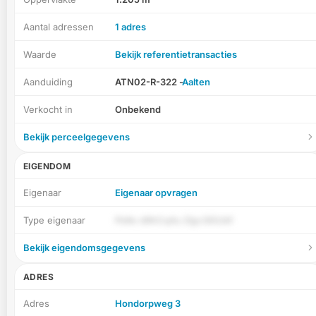
Aantal adressen
1 adres
Waarde
Bekijk referentietransacties
Aanduiding
ATN02-R-322 -
Aalten
Verkocht in
Onbekend
Bekijk perceelgegevens
EIGENDOM
Eigenaar
Eigenaar opvragen
Type eigenaar
PdAv d9hCq4u Zigv3iGUkf
Bekijk eigendomsgegevens
ADRES
Adres
Hondorpweg 3