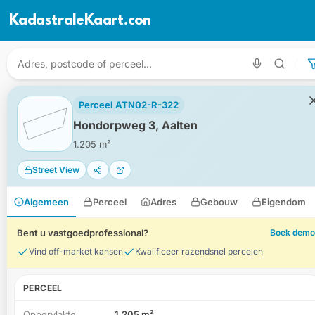
KadastraleKaart.com
Perceel ATN02-R-322
Hondorpweg 3, Aalten
1.205 m²
Street View
Algemeen
Perceel
Adres
Gebouw
Eigendom
Bent u vastgoedprofessional?
Boek demo
Vind off-market kansen
Kwalificeer razendsnel percelen
PERCEEL
Oppervlakte
1.205 m²