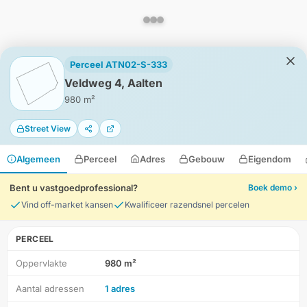
Perceel ATN02-S-333
Veldweg 4, Aalten
980 m²
Street View
Algemeen
Perceel
Adres
Gebouw
Eigendom
Bent u vastgoedprofessional?
Boek demo ›
Vind off-market kansen
Kwalificeer razendsnel percelen
PERCEEL
Oppervlakte
980 m²
HD-Luchtfoto
Aantal adressen
1 adres
Locatie
Meten
Lagen
Download