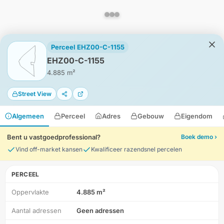
Perceel EHZ00-C-1155
EHZ00-C-1155
4.885 m²
Street View
Algemeen
Perceel
Adres
Gebouw
Eigendom
Bent u vastgoedprofessional?
Boek demo ›
Vind off-market kansen
Kwalificeer razendsnel percelen
PERCEEL
Oppervlakte
4.885 m²
HD-Luchtfoto
Aantal adressen
Geen adressen
Locatie
Meten
Lagen
Download