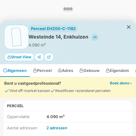
Perceel EHZ00-C-1182
Westeinde 14, Enkhuizen
+1
4.090 m²
Street View
Algemeen
Perceel
Adres
Gebouw
Eigendom
Bent u vastgoedprofessional?
Boek demo ›
Vind off-market kansen
Kwalificeer razendsnel percelen
PERCEEL
Oppervlakte
4.090 m²
HD-Luchtfoto
Aantal adressen
2 adressen
Locatie
Meten
Lagen
Download