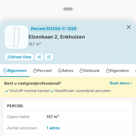
Perceel EHZ00-C-1226
Elzenbaan 2, Enkhuizen
157 m²
Street View
Algemeen
Perceel
Adres
Gebouw
Eigendom
Bent u vastgoedprofessional?
Boek demo ›
Vind off-market kansen
Kwalificeer razendsnel percelen
PERCEEL
Oppervlakte
157 m²
HD-Luchtfoto
Aantal adressen
1 adres
Locatie
Meten
Lagen
Download