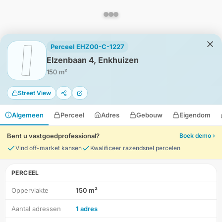
Perceel EHZ00-C-1227
Elzenbaan 4, Enkhuizen
150 m²
Street View
Algemeen
Perceel
Adres
Gebouw
Eigendom
Bent u vastgoedprofessional?
Boek demo ›
Vind off-market kansen
Kwalificeer razendsnel percelen
PERCEEL
Oppervlakte
150 m²
HD-Luchtfoto
Aantal adressen
1 adres
Locatie
Meten
Lagen
Download