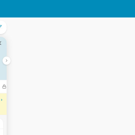
Bedrijven
Transacties
Aantekeningen
Gebeurtenisse
 ›