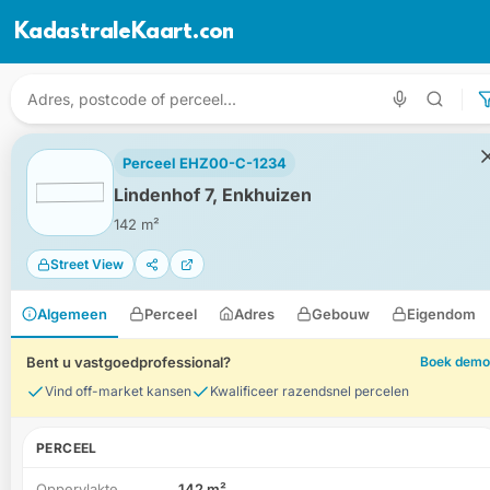
KadastraleKaart.com
Perceel EHZ00-C-1234
Lindenhof 7, Enkhuizen
142 m²
Street View
Algemeen
Perceel
Adres
Gebouw
Eigendom
Bent u vastgoedprofessional?
Boek demo
Vind off-market kansen
Kwalificeer razendsnel percelen
PERCEEL
Oppervlakte
142 m²