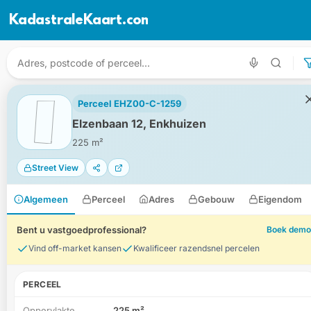
KadastraleKaart.com
Perceel EHZ00-C-1259
Elzenbaan 12, Enkhuizen
225 m²
Street View
Algemeen
Perceel
Adres
Gebouw
Eigendom
Bent u vastgoedprofessional?
Boek demo
Vind off-market kansen
Kwalificeer razendsnel percelen
PERCEEL
Oppervlakte
225 m²