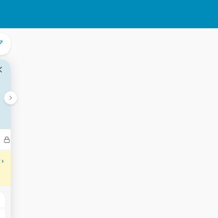
Bedrijven
Transacties
Aantekeningen
Gebeurtenisse
 ›