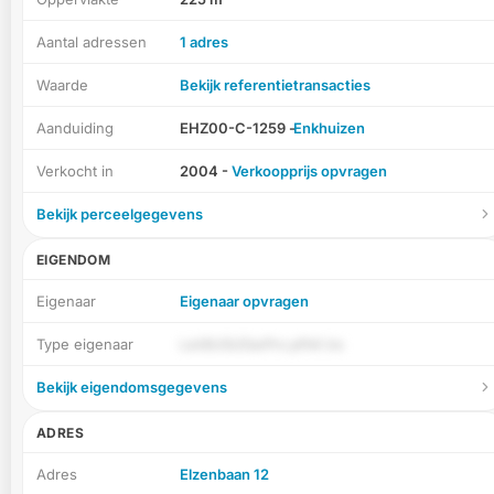
Aantal adressen
1 adres
Waarde
Bekijk referentietransacties
Aanduiding
EHZ00-C-1259 -
Enkhuizen
Verkocht in
2004 -
Verkoopprijs opvragen
Bekijk perceelgegevens
EIGENDOM
Eigenaar
Eigenaar opvragen
Type eigenaar
Let8USUDarPrx pfhK lre
Bekijk eigendomsgegevens
ADRES
Adres
Elzenbaan 12